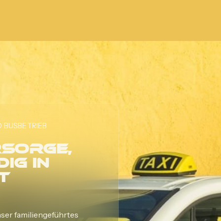
D BUSBETRIEB
sorge,
ig in
t
nser familiengeführtes