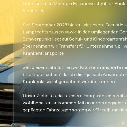
Unternehmen MeinTaxi Hasanovic steht für Pünktli
Sicherheit.
Seit September 2023 bieten wir unsere Dienstleis
Lamprechtshausen sowie in den umliegenden Ge
Schwerpunkt liegt auf Schul- und Kindergartenfa
übernehmen wir Transfers für Unternehmen, priv
Krankentransporte.
Seit diesem Jahr führen wir Krankentransporte mi
(Transportschein) durch, die – je nach Anspruch –
Krankenkasse abgerechnet werden können.
Unser Ziel ist es, dass unsere Fahrgäste jederzeit 
wohlbehalten ankommen. Mit unserem engagiert
gepflegten Fahrzeugen sorgen wir für reibungslo