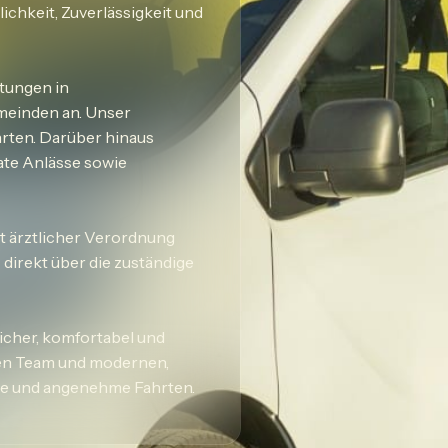
chkeit, Zuverlässigkeit und
tungen in
meinden an. Unser
hrten. Darüber hinaus
ate Anlässe sowie
t ärztlicher Verordnung
 direkt über die zuständige
sicher, komfortabel und
en Team und modernen,
se und angenehme Fahrten.